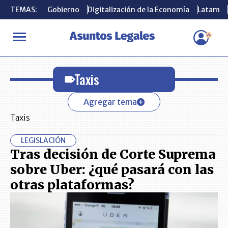
TEMAS:
TEMAS:
Gobierno
Gobierno
Digitalización de la Economía
Digitalización de la Economía
Latam
Latam
INICIO
Taxis
Taxis
Agregar tema
Taxis
LEGISLACIÓN
Tras decisión de Corte Suprema
sobre Uber: ¿qué pasará con las
otras plataformas?