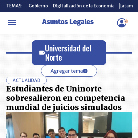
TEMAS:
TEMAS:
Gobierno
Gobierno
Digitalización de la Economía
Digitalización de la Economía
Latam
Latam
INICIO
Universidad del Norte
Universidad del
Norte
Agregar tema
ACTUALIDAD
Estudiantes de Uninorte
sobresalieron en competencia
mundial de juicios simulados