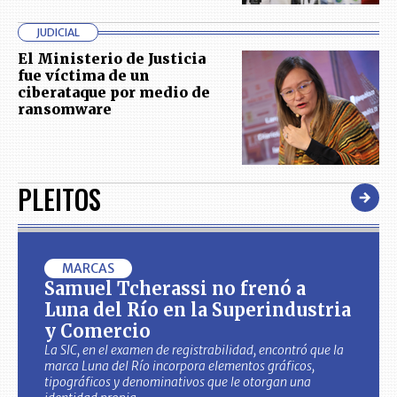
JUDICIAL
El Ministerio de Justicia
fue víctima de un
ciberataque por medio de
ransomware
PLEITOS
MARCAS
Samuel Tcherassi no frenó a
Luna del Río en la Superindustria
y Comercio
La SIC, en el examen de registrabilidad, encontró que la
marca Luna del Río incorpora elementos gráficos,
tipográficos y denominativos que le otorgan una