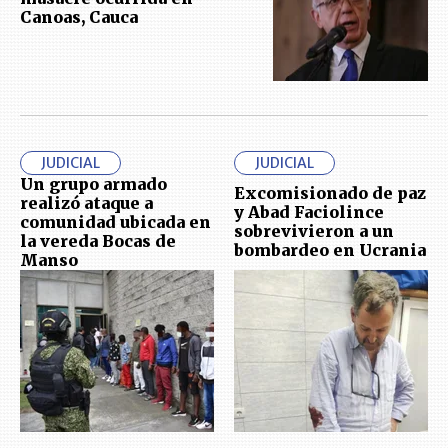
Canoas, Cauca
JUDICIAL
JUDICIAL
Un grupo armado
Excomisionado de paz
realizó ataque a
y Abad Faciolince
comunidad ubicada en
sobrevivieron a un
la vereda Bocas de
bombardeo en Ucrania
Manso