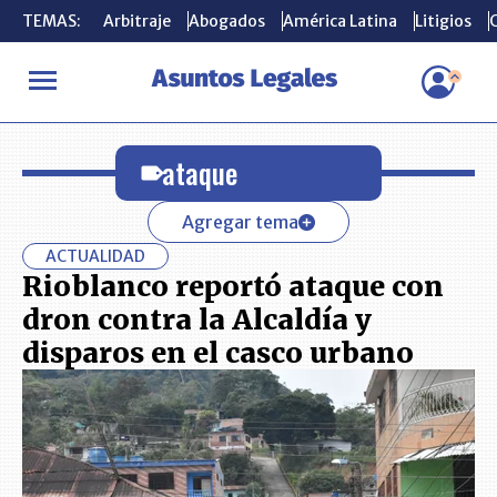
TEMAS:
TEMAS:
Arbitraje
Arbitraje
Abogados
Abogados
América Latina
América Latina
Litigios
Litigios
C
C
INICIO
ataque
ataque
Agregar tema
ACTUALIDAD
Rioblanco reportó ataque con
dron contra la Alcaldía y
disparos en el casco urbano