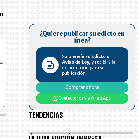
an
¿Quiere publicar su edicto en
línea?
Solo
envíe su Edicto o
Aviso de Ley,
y recibirá la
información para su
publicación
Comprar ahora
Contáctenos vía WhatsApp
TENDENCIAS
ÚLTIMA EDICIÓN IMPRESA