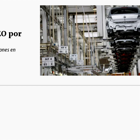
EO por
iones en