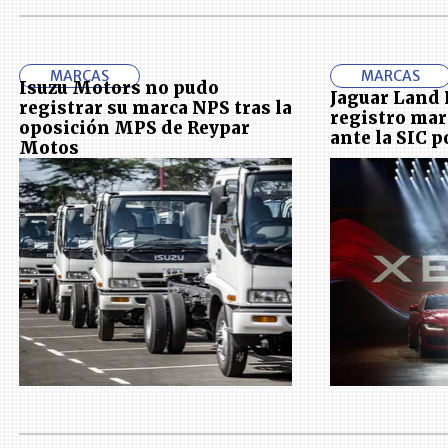
MARCAS
MARCAS
Isuzu Motors no pudo
Jaguar Land 
registrar su marca NPS tras la
registro mar
oposición MPS de Reypar
ante la SIC 
Motos