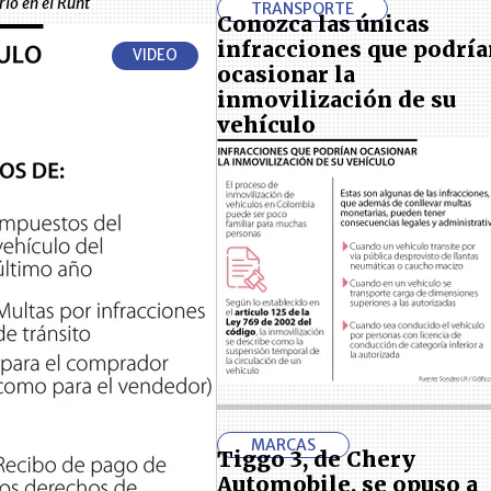
io en el Runt
TRANSPORTE
Conozca las únicas
infracciones que podrí
VIDEO
ocasionar la
inmovilización de su
vehículo
MARCAS
Tiggo 3, de Chery
Automobile, se opuso a