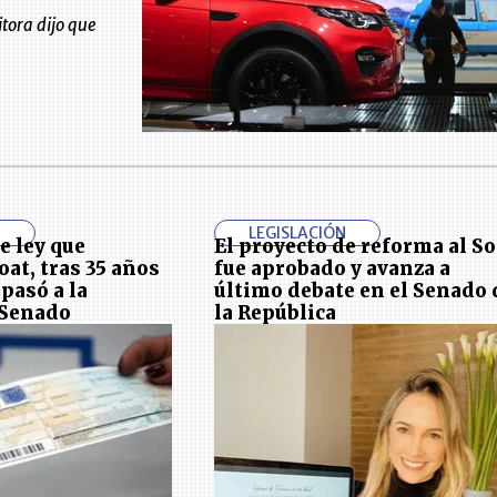
tora dijo que
N
LEGISLACIÓN
e ley que
El proyecto de reforma al So
oat, tras 35 años
fue aprobado y avanza a
pasó a la
último debate en el Senado 
 Senado
la República