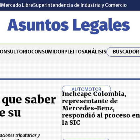
l
Mercado Libre
Superintendencia de Industria y Comercio
BUSCADOR 
ONSULTORIO
CONSUMIDOR
PLEITOS
ANÁLISIS
AUTOMOTOR
Inchcape Colombia,
e que saber
representante de
Mercedes-Benz,
e su
respondió al proceso en
la SIC
aciones tributarias y