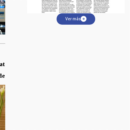
Ver más
at
de