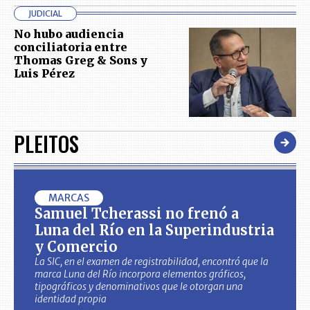
JUDICIAL
No hubo audiencia
conciliatoria entre
Thomas Greg & Sons y
Luis Pérez
PLEITOS
MARCAS
Samuel Tcherassi no frenó a
Luna del Río en la Superindustria
y Comercio
La SIC, en el examen de registrabilidad, encontró que la
marca Luna del Río incorpora elementos gráficos,
tipográficos y denominativos que le otorgan una
identidad propia