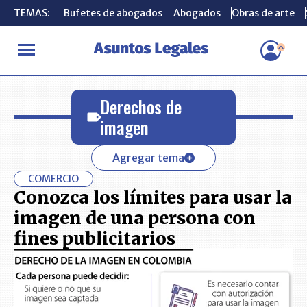
TEMAS:
TEMAS:
Bufetes de abogados
Bufetes de abogados
Abogados
Abogados
Obras de arte
Obras de arte
INICIO
Derechos de imagen
Derechos de
imagen
Agregar tema
COMERCIO
Conozca los límites para usar la
imagen de una persona con
fines publicitarios