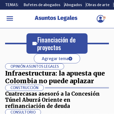
TEMAS:
TEMAS:
Bufetes de abogados
Bufetes de abogados
Abogados
Abogados
Obras de arte
Obras de arte
INICIO
Financiación de proyectos
Financiación de
proyectos
Agregar tema
OPINIÓN ASUNTOS LEGALES
Infraestructura: la apuesta que
Colombia no puede aplazar
CONSTRUCCIÓN
Cuatrecasas asesoró a la Concesión
Túnel Aburrá Oriente en
refinanciación de deuda
CONSULTORIO