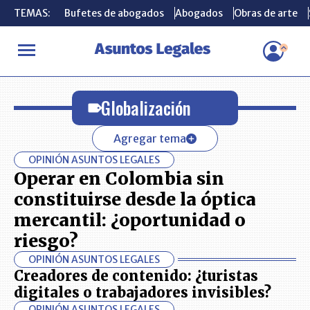
TEMAS:
TEMAS:
Bufetes de abogados
Bufetes de abogados
Abogados
Abogados
Obras de arte
Obras de arte
INICIO
Globalización
Globalización
Agregar tema
OPINIÓN ASUNTOS LEGALES
Operar en Colombia sin
constituirse desde la óptica
mercantil: ¿oportunidad o
riesgo?
OPINIÓN ASUNTOS LEGALES
Creadores de contenido: ¿turistas
digitales o trabajadores invisibles?
OPINIÓN ASUNTOS LEGALES