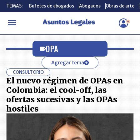
TEMAS:
TEMAS:
Bufetes de abogados
Bufetes de abogados
Abogados
Abogados
Obras de arte
Obras de arte
INICIO
OPA
OPA
Agregar tema
CONSULTORIO
El nuevo régimen de OPAs en
Colombia: el cool-off, las
ofertas sucesivas y las OPAs
hostiles