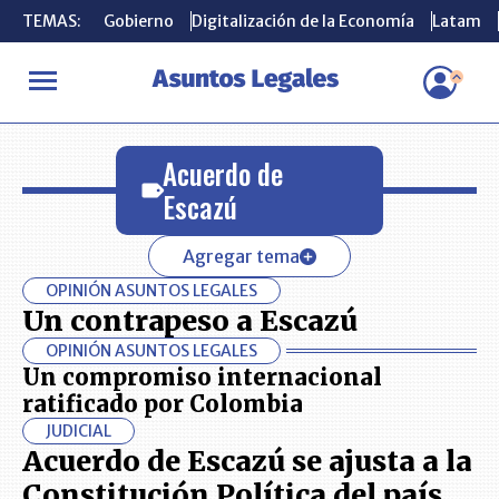
TEMAS:
TEMAS:
Gobierno
Gobierno
Digitalización de la Economía
Digitalización de la Economía
Latam
Latam
INICIO
Acuerdo de Escazú
Acuerdo de
Escazú
Agregar tema
OPINIÓN ASUNTOS LEGALES
Un contrapeso a Escazú
OPINIÓN ASUNTOS LEGALES
Un compromiso internacional
ratificado por Colombia
JUDICIAL
Acuerdo de Escazú se ajusta a la
Constitución Política del país,