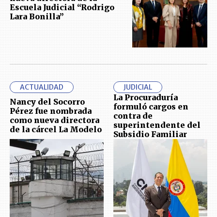
Escuela Judicial “Rodrigo
Lara Bonilla”
ACTUALIDAD
JUDICIAL
La Procuraduría
Nancy del Socorro
formuló cargos en
Pérez fue nombrada
contra de
como nueva directora
superintendente del
de la cárcel La Modelo
Subsidio Familiar