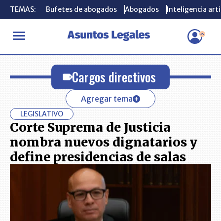
TEMAS:
TEMAS:
Bufetes de abogados
Bufetes de abogados
Abogados
Abogados
Inteligencia arti
Inteligencia arti
INICIO
Cargos directivos
Cargos directivos
Agregar tema
LEGISLATIVO
Corte Suprema de Justicia
nombra nuevos dignatarios y
define presidencias de salas