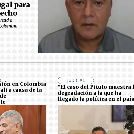
gal para
hecho
ertad a
 Colombia
JUDICIAL
sión en Colombia
"El caso del Pitufo muestra 
li a causa de la
degradación a la que ha
 de
llegado la política en el paí
te