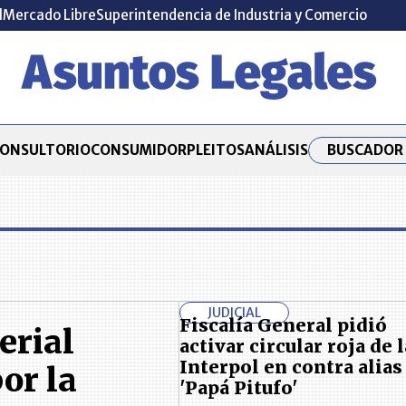
l
Mercado Libre
Superintendencia de Industria y Comercio
BUSCADOR 
ONSULTORIO
CONSUMIDOR
PLEITOS
ANÁLISIS
JUDICIAL
Fiscalía General pidió
erial
activar circular roja de l
Interpol en contra alias
or la
'Papá Pitufo'