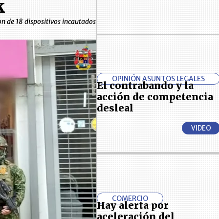
k
on de 18 dispositivos incautados
OPINIÓN ASUNTOS LEGALES
El contrabando y la
acción de competencia
desleal
VIDEO
COMERCIO
Hay alerta por
aceleración del