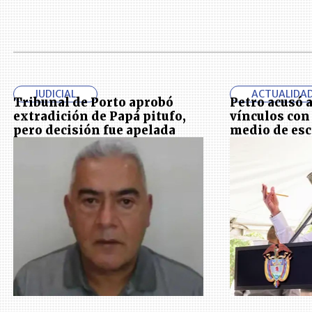
JUDICIAL
ACTUALIDA
Tribunal de Porto aprobó
Petro acusó 
extradición de Papá pitufo,
vínculos con 
pero decisión fue apelada
medio de es