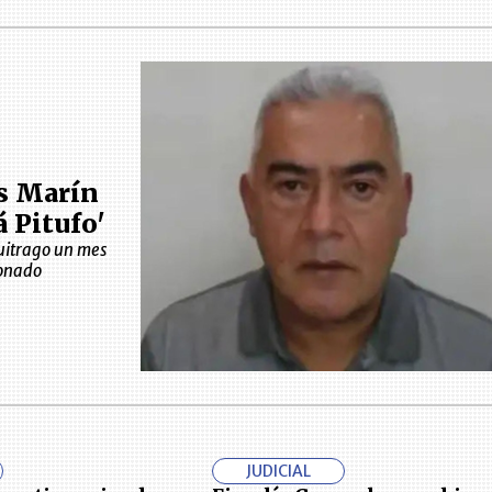
és Marín
á Pitufo'
Buitrago un mes
ionado
JUDICIAL