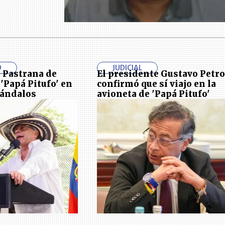
D
JUDICIAL
a Pastrana de
El presidente Gustavo Petro
'Papá Pitufo' en
confirmó que sí viajo en la
cándalos
avioneta de 'Papá Pitufo'