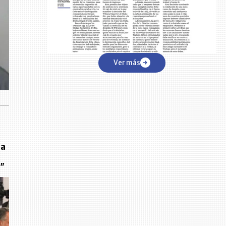
Ver más
la
s"