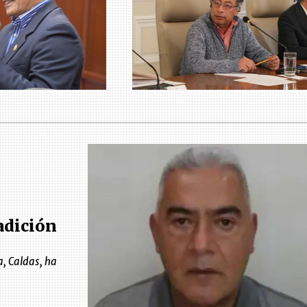
adición
a, Caldas, ha