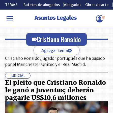
TEMAS:
TEMAS:
Bufetes de abogados
Bufetes de abogados
Abogados
Abogados
Obras de arte
Obras de arte
INICIO
Cristiano Ronaldo
Cristiano Ronaldo
Agregar tema
Cristiano Ronaldo, jugador portugués que ha pasado
por el Manchester United y el Real Madrid.
JUDICIAL
El pleito que Cristiano Ronaldo
le ganó a Juventus; deberán
pagarle US$10,6 millones