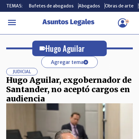
TEMAS:
TEMAS:
Bufetes de abogados
Bufetes de abogados
Abogados
Abogados
Obras de arte
Obras de arte
INICIO
Hugo Aguilar
Hugo Aguilar
Agregar tema
JUDICIAL
Hugo Aguilar, exgobernador de
Santander, no aceptó cargos en
audiencia