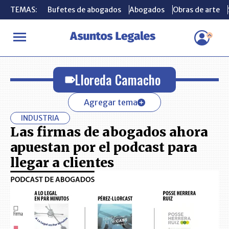
TEMAS:
TEMAS:
Bufetes de abogados
Bufetes de abogados
Abogados
Abogados
Obras de arte
Obras de arte
INICIO
Lloreda Camacho
Lloreda Camacho
Agregar tema
INDUSTRIA
Las firmas de abogados ahora
apuestan por el podcast para
llegar a clientes