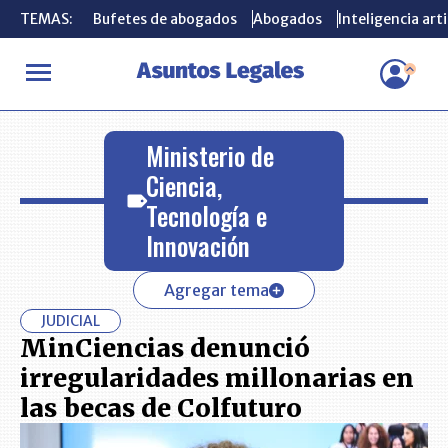
TEMAS:
TEMAS:
Bufetes de abogados
Bufetes de abogados
Abogados
Abogados
Inteligencia arti
Inteligencia arti
INICIO
Ministerio de Ciencia, Tecnología e Innovación
Ministerio de
Ciencia,
Tecnología e
Innovación
Agregar tema
JUDICIAL
MinCiencias denunció
irregularidades millonarias en
las becas de Colfuturo