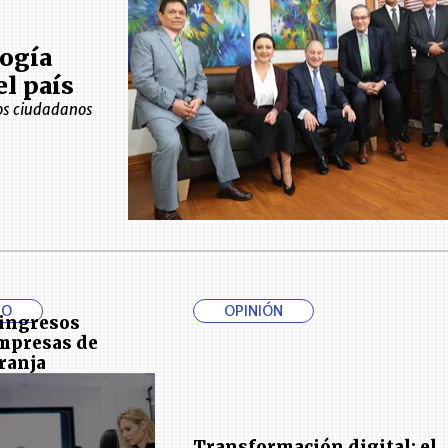
logía
el país
 los ciudadanos
IO
OPINIÓN
 ingresos
empresas de
ranja
Transformación digital: el