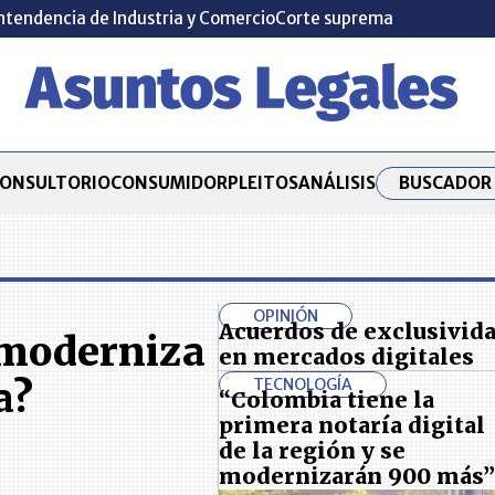
ntendencia de Industria y Comercio
Corte suprema
BUSCADOR 
ONSULTORIO
CONSUMIDOR
PLEITOS
ANÁLISIS
OPINIÓN
Acuerdos de exclusivid
 moderniza
en mercados digitales
a?
TECNOLOGÍA
“Colombia tiene la
primera notaría digital
de la región y se
modernizarán 900 más”