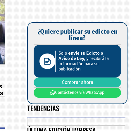
¿Quiere publicar su edicto en
línea?
Solo
envíe su Edicto o
Aviso de Ley,
y recibirá la
información para su
publicación
Comprar ahora
s
is
Contáctenos vía WhatsApp
TENDENCIAS
ÚLTIMA EDICIÓN IMPRESA