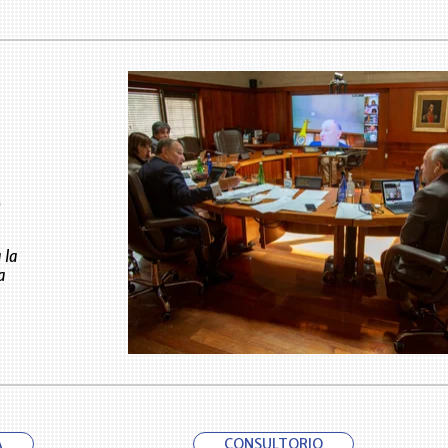
0
 la
a
A
CONSULTORIO