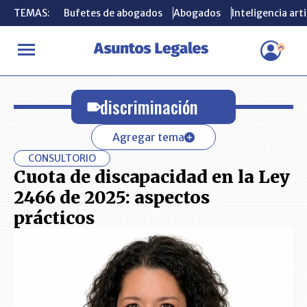
TEMAS:
TEMAS:
Bufetes de abogados
Bufetes de abogados
Abogados
Abogados
Inteligencia arti
Inteligencia arti
INICIO
discriminación
discriminación
Agregar tema
CONSULTORIO
Cuota de discapacidad en la Ley
2466 de 2025: aspectos
prácticos