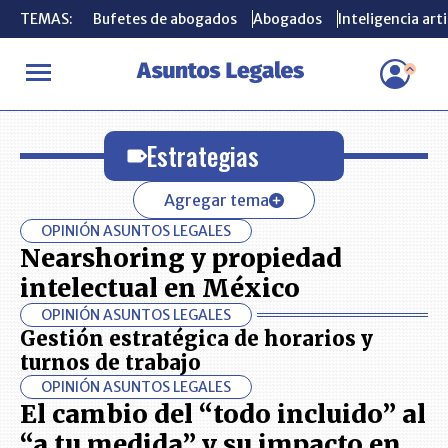
TEMAS:
TEMAS:
Bufetes de abogados
Bufetes de abogados
Abogados
Abogados
Inteligencia arti
Inteligencia arti
INICIO
Estrategias
Estrategias
Agregar tema
OPINIÓN ASUNTOS LEGALES
Nearshoring y propiedad
intelectual en México
OPINIÓN ASUNTOS LEGALES
Gestión estratégica de horarios y
turnos de trabajo
OPINIÓN ASUNTOS LEGALES
El cambio del “todo incluido” al
“a tu medida” y su impacto en