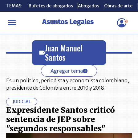
TEMAS:
TEMAS:
Bufetes de abogados
Bufetes de abogados
Abogados
Abogados
Obras de arte
Obras de arte
INICIO
Juan Manuel Santos
Juan Manuel
Santos
Agregar tema
Es un político, periodista y economista colombiano,
presidente de Colombia entre 2010 y 2018.
JUDICIAL
Expresidente Santos criticó
sentencia de JEP sobre
"segundos responsables"