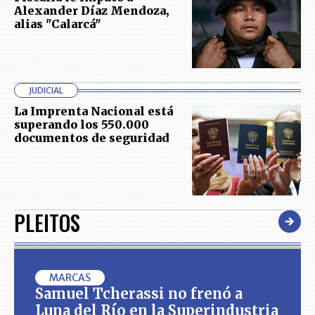
Alexander Díaz Mendoza,
alias "Calarcá"
JUDICIAL
La Imprenta Nacional está
superando los 550.000
documentos de seguridad
PLEITOS
MARCAS
Samuel Tcherassi no frenó a
Luna del Río en la Superindustria