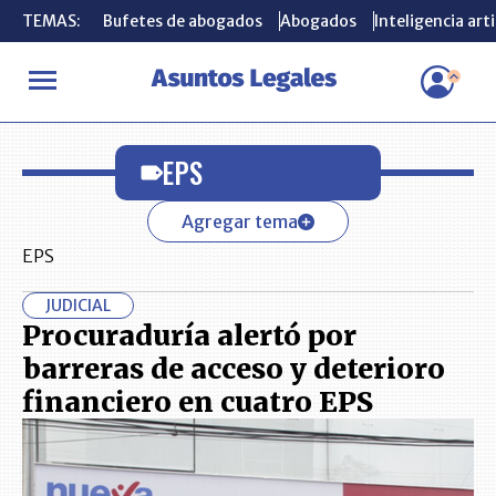
TEMAS:
TEMAS:
Bufetes de abogados
Bufetes de abogados
Abogados
Abogados
Inteligencia arti
Inteligencia arti
INICIO
EPS
EPS
Agregar tema
EPS
JUDICIAL
Procuraduría alertó por
barreras de acceso y deterioro
financiero en cuatro EPS