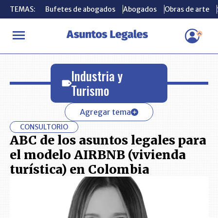
TEMAS:
TEMAS:
Bufetes de abogados
Bufetes de abogados
Abogados
Abogados
Obras de arte
Obras de arte
INICIO
Industria y Turismo
Industria y
Turismo
Agregar tema
CONSULTORIO
ABC de los asuntos legales para
el modelo AIRBNB (vivienda
turística) en Colombia