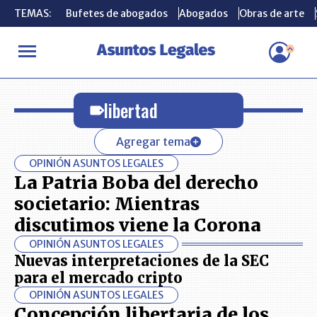
TEMAS:
TEMAS:
Bufetes de abogados
Bufetes de abogados
Abogados
Abogados
Obras de arte
Obras de arte
INICIO
libertad
libertad
Agregar tema
OPINIÓN ASUNTOS LEGALES
La Patria Boba del derecho
societario: Mientras
discutimos viene la Corona
OPINIÓN ASUNTOS LEGALES
Nuevas interpretaciones de la SEC
para el mercado cripto
OPINIÓN ASUNTOS LEGALES
Concepción libertaria de los