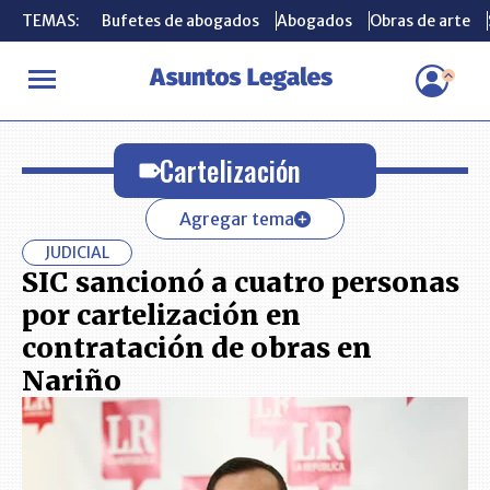
TEMAS:
TEMAS:
Bufetes de abogados
Bufetes de abogados
Abogados
Abogados
Obras de arte
Obras de arte
INICIO
Cartelización
Cartelización
Agregar tema
JUDICIAL
SIC sancionó a cuatro personas
por cartelización en
contratación de obras en
Nariño