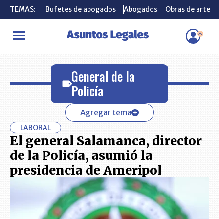
TEMAS:
TEMAS:
Bufetes de abogados
Bufetes de abogados
Abogados
Abogados
Obras de arte
Obras de arte
INICIO
General de la Policía
General de la
Policía
Agregar tema
LABORAL
El general Salamanca, director
de la Policía, asumió la
presidencia de Ameripol