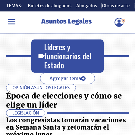
TEMAS:
TEMAS:
Bufetes de abogados
Bufetes de abogados
Abogados
Abogados
Obras de arte
Obras de arte
INICIO
Líderes y funcionarios del Estado
Líderes y
funcionarios del
Estado
Agregar tema
OPINIÓN ASUNTOS LEGALES
Época de elecciones y cómo se
elige un líder
LEGISLACIÓN
Los congresistas tomarán vacaciones
en Semana Santa y retomarán el
próximo lunes