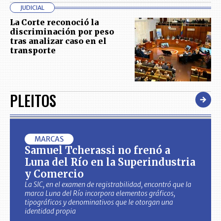
JUDICIAL
La Corte reconoció la
discriminación por peso
tras analizar caso en el
transporte
PLEITOS
MARCAS
Samuel Tcherassi no frenó a
Luna del Río en la Superindustria
y Comercio
La SIC, en el examen de registrabilidad, encontró que la
marca Luna del Río incorpora elementos gráficos,
tipográficos y denominativos que le otorgan una
identidad propia