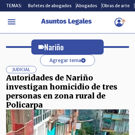
TEMAS:
TEMAS:
Bufetes de abogados
Bufetes de abogados
Abogados
Abogados
Obras de arte
Obras de arte
INICIO
Nariño
Nariño
Agregar tema
JUDICIAL
Autoridades de Nariño
investigan homicidio de tres
personas en zona rural de
Policarpa