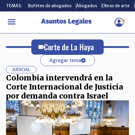
TEMAS:
TEMAS:
Bufetes de abogados
Bufetes de abogados
Abogados
Abogados
Obras de arte
Obras de arte
INICIO
Corte de La Haya
Corte de La Haya
Agregar tema
JUDICIAL
Colombia intervendrá en la
Corte Internacional de Justicia
por demanda contra Israel